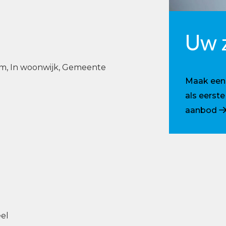
Uw 
m, In woonwijk, Gemeente
Maak een p
als eerst
aanbod
eel