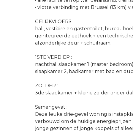
• alle faciliteiten op wandelafstand: treins
• vlotte verbinding met Brussel (13 km) vi
GELIJKVLOERS :
hall, vestiaire en gastentoilet, bureauho
geïntegreerde eethoek + een technische 
afzonderlijke deur + schuifraam.
1STE VERDIEP :
nachthal, slaapkamer 1 (master bedroom
slaapkamer 2, badkamer met bad en dubb
ZOLDER :
3de slaapkamer + kleine zolder onder da
Samengevat :
Deze leuke drie-gevel woning is instapkl
verbouwd om de huidige energieprijzen v
jonge gezinnen of jonge koppels of alle