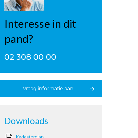
Interesse in dit
pand?
02 308 00 00
Vraag informatie aan
Downloads
Kadasterplan