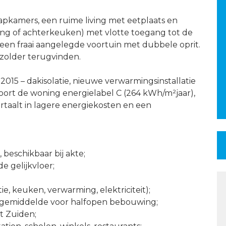
apkamers, een ruime living met eetplaats en
g of achterkeuken) met vlotte toegang tot de
n een fraai aangelegde voortuin met dubbele oprit.
zolder terugvinden.
2015 – dakisolatie, nieuwe verwarmingsinstallatie
scoort de woning energielabel C (264 kWh/m²jaar),
ertaalt in lagere energiekosten en een
 beschikbaar bij akte;
de gelijkvloer;
ie, keuken, verwarming, elektriciteit);
e gemiddelde voor halfopen bebouwing;
et Zuiden;