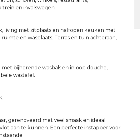
tation, scholen, winkels, restaurants;
a trein en invalswegen.
ek, living met zitplaats en halfopen keuken met
ruimte en wasplaats. Terras en tuin achteraan,
) met bijhorende wasbak en inloop douche,
ele wastafel.
k.
aar, gerenoveerd met veel smaak en ideaal
lot aan te kunnen. Een perfecte instapper voor
enstaande.