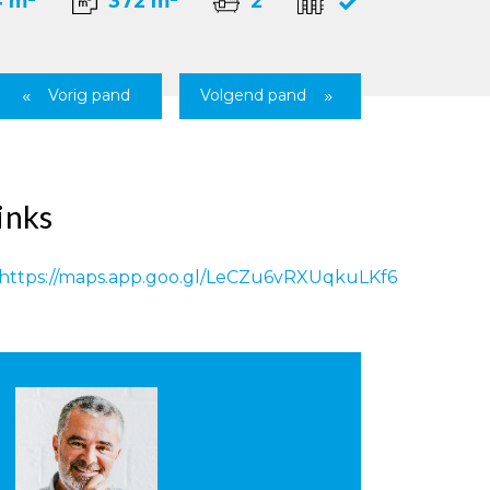
4 m²
372 m²
2
Vorig pand
Volgend pand
inks
https://maps.app.goo.gl/LeCZu6vRXUqkuLKf6