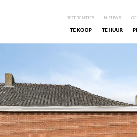
REFERENTIES
NIEUWS
GE
TE KOOP
TE HUUR
P