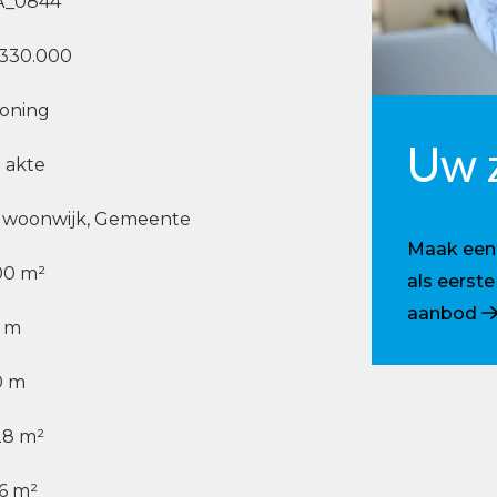
A_0844
 330.000
oning
Uw 
j akte
n woonwijk, Gemeente
Maak een p
00 m²
als eerst
aanbod
0 m
0 m
28 m²
6 m²