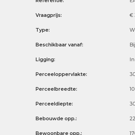
Referentie:
E
Vraagprijs:
€
Type:
W
Beschikbaar vanaf:
Bi
Ligging:
I
Perceeloppervlakte:
3
Perceelbreedte:
1
Perceeldiepte:
3
Bebouwde opp.:
2
Bewoonbare opp.:
17