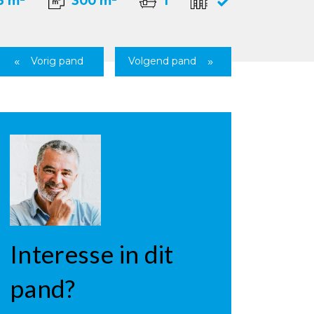
6 m²
300 m²
1
Vorig pand
Volgend pand
Interesse in dit
pand?