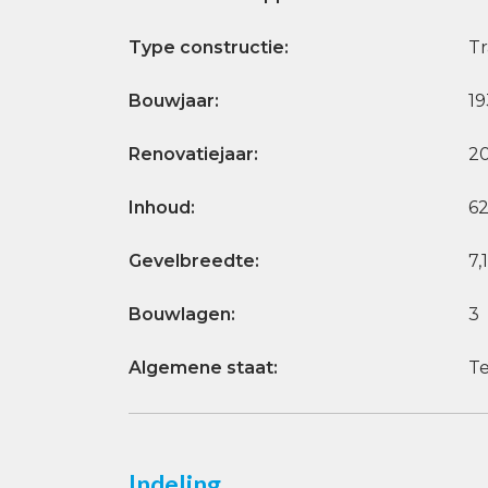
Type constructie:
Tr
Bouwjaar:
19
Renovatiejaar:
2
Inhoud:
6
Gevelbreedte:
7,
Bouwlagen:
3
Algemene staat:
T
Indeling