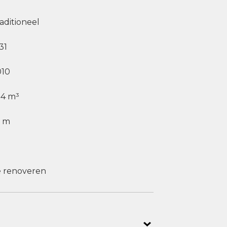
aditioneel
31
010
24 m³
1 m
e renoveren