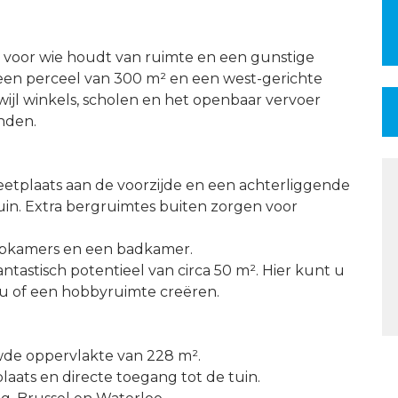
s voor wie houdt van ruimte en een gunstige
 een perceel van 300 m² en een west-gerichte
rwijl winkels, scholen en het openbaar vervoer
inden.
 eetplaats aan de voorzijde en een achterliggende
uin. Extra bergruimtes buiten zorgen voor
aapkamers en een badkamer.
antastisch potentieel van circa 50 m². Hier kunt u
au of een hobbyruimte creëren.
wde oppervlakte van 228 m².
plaats en directe toegang tot de tuin.