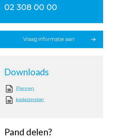
02 308 00 00
Vraag informatie aan
Downloads
Plannen
kadasterplan
Pand delen?