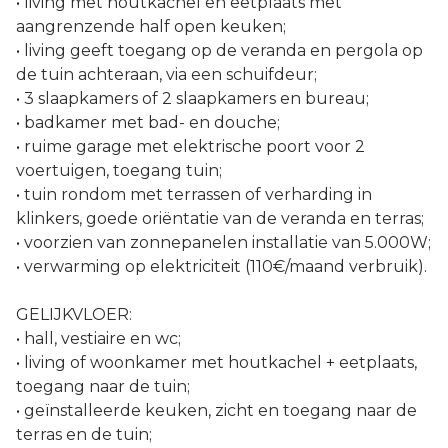
• living met houtkachel en eetplaats met
aangrenzende half open keuken;
• living geeft toegang op de veranda en pergola op
de tuin achteraan, via een schuifdeur;
• 3 slaapkamers of 2 slaapkamers en bureau;
• badkamer met bad- en douche;
• ruime garage met elektrische poort voor 2
voertuigen, toegang tuin;
• tuin rondom met terrassen of verharding in
klinkers, goede oriëntatie van de veranda en terras;
• voorzien van zonnepanelen installatie van 5.000W;
• verwarming op elektriciteit (110€/maand verbruik).
GELIJKVLOER:
• hall, vestiaire en wc;
• living of woonkamer met houtkachel + eetplaats,
toegang naar de tuin;
• geïnstalleerde keuken, zicht en toegang naar de
terras en de tuin;