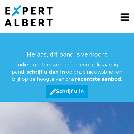
Menu overslaan en naar de inhoud gaan
Helaas, dit pand is verkocht
Indien u interesse heeft in een gelijkaardig
pand,
schrijf u dan in
op onze nieuwsbrief en
blijf op de hoogte van ons
recentste aanbod
.
Schrijf u in