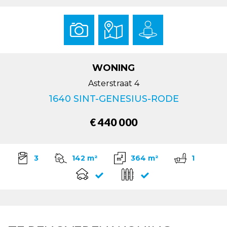
WONING
Asterstraat 4
1640 SINT-GENESIUS-RODE
€ 440 000
3
142 m²
364 m²
1